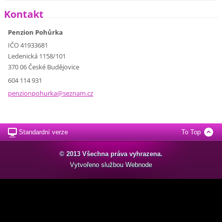
Kontakt
Penzion Pohůrka
IČO 41933681
Ledenická 1158/101
370 06 České Budějovice
604 114 931
penzionp
ohurka@s
eznam.cz
Standardní verze
To Top
© 2013 Všechna práva vyhrazena.
Vytvořeno službou
Webnode