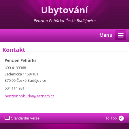
Ubytování
Penzion Pohůrka České Budějovice
Menu
Kontakt
Penzion Pohůrka
IČO 41933681
Ledenická 1158/101
370 06 České Budějovice
604 114 931
penzionp
ohurka@s
eznam.cz
Standardní verze
To Top